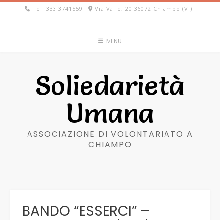
Skip
Tel: 333 3741559
Via Valle, 20 36072 Chiampo (VI)
to
content
MENU
Soliedarietà
Umana
ASSOCIAZIONE DI VOLONTARIATO A
CHIAMPO
BANDO “ESSERCI” –