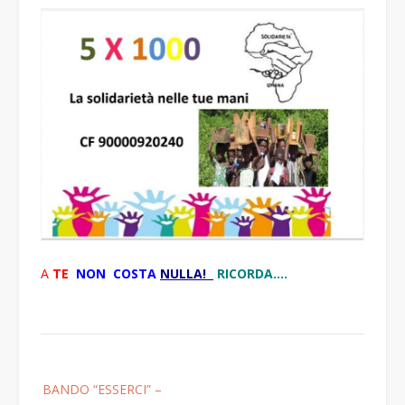
A
TE
NON COSTA
NULLA!
RICORDA….
Post
BANDO “ESSERCI” –
navigation